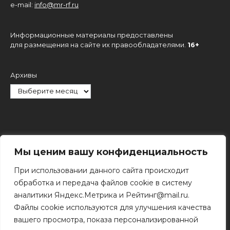
e-mail:
info@mr-rf.ru
Информационные материалы предоставлены
для размещения на сайте их правообладателями.
16+
Архивы
Рубрики
Мы ценим вашу конфиденциальность
При использовании данного сайта происходит
обработка и передача файлов cookie в систему
аналитики Яндекс.Метрика и Рейтинг@mail.ru.
Файлы cookie используются для улучшения качества
Поиск
вашего просмотра, показа персонализированной