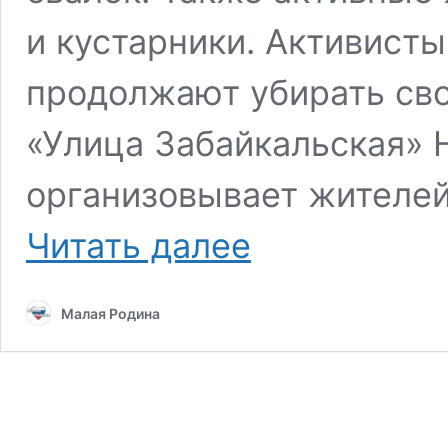
и кустарники. Активист
продолжают убирать св
«Улица Забайкальская» 
организовывает жителей
В
Читать далее
Рязани
продолжаются
субботники
Малая Родина