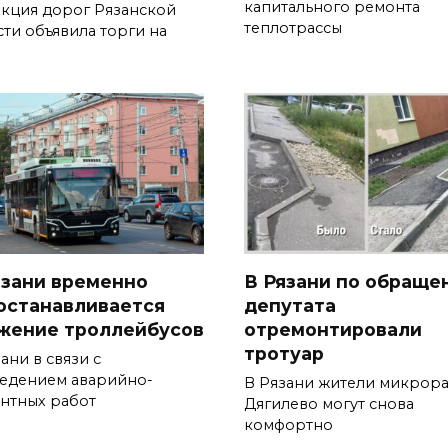
капитального ремонта
кция дорог Рязанской
теплотрассы
сти объявила торги на
язани временно
В Рязани по обраще
останавливается
депутата
жение троллейбусов
отремонтировали
тротуар
ани в связи с
едением аварийно-
В Рязани жители микрор
нтных работ
Дягилево могут снова
комфортно