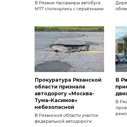
В Рязани пассажиры автобуса
Дире
№17 столкнулись с серьёзными
обла
Прокуратура Рязанской
В Р
области признала
при
автодорогу «Москва-
дви
Тума–Касимов»
В Ряз
небезопасной
пров
ремо
В Рязанской области участок
федеральной автодороги