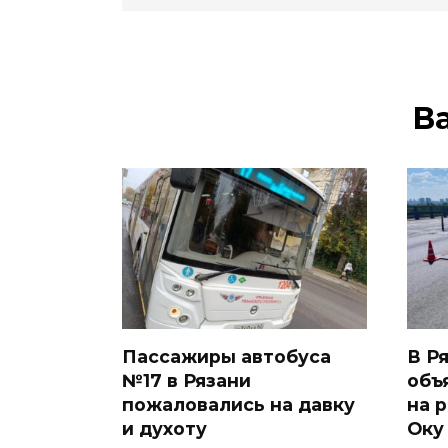
В
Пассажиры автобуса
В Р
№17 в Рязани
объ
пожаловались на давку
на 
и духоту
Оку