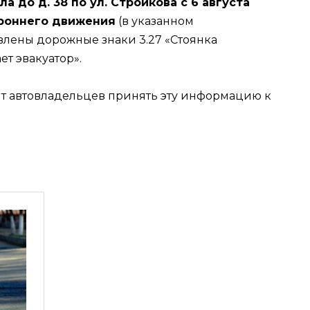
а до д. 38 по ул. Стройкова с 6 августа
роннего движения
(в указанном
овлены дорожные знаки 3.27 «Стоянка
ет эвакуатор».
т автовладельцев принять эту информацию к