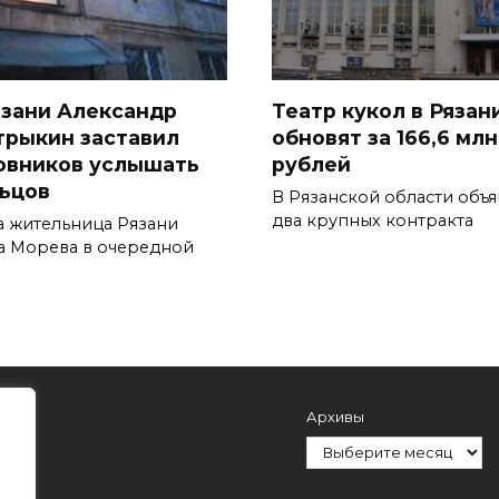
язани Александр
Театр кукол в Рязан
трыкин заставил
обновят за 166,6 млн
овников услышать
рублей
ьцов
В Рязанской области объ
два крупных контракта
а жительница Рязани
а Морева в очередной
Архивы