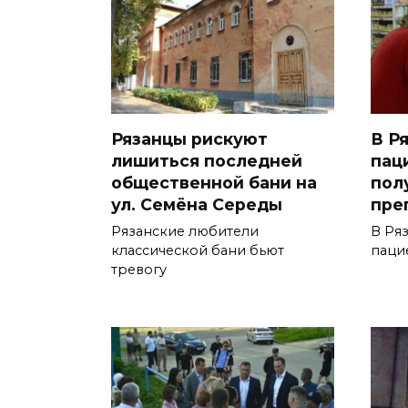
Рязанцы рискуют
В Р
лишиться последней
пац
общественной бани на
пол
ул. Семёна Середы
пре
Рязанские любители
В Ря
классической бани бьют
паци
тревогу