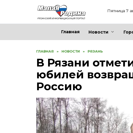
Перейти
к
Пятница 7 а
содержанию
Главная
Новости
Гор
ГЛАВНАЯ
»
НОВОСТИ
»
РЯЗАНЬ
В Рязани отмет
юбилей возвра
Россию