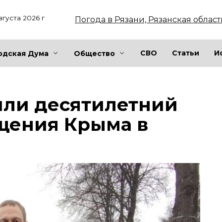
вгуста 2026 г
Погода в Рязани, Рязанская област
СВО
Статьи
И
одская Дума
Общество
или десятилетний
щения Крыма в