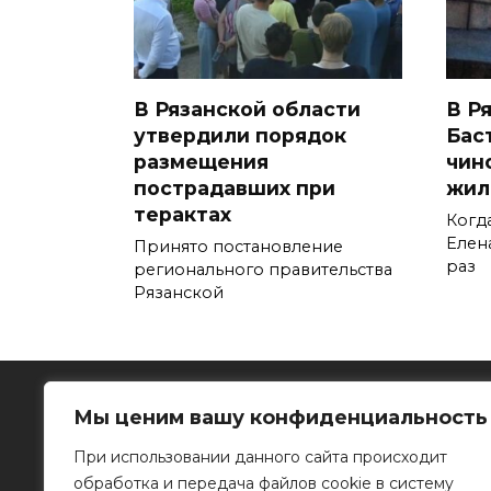
В Рязанской области
В Р
утвердили порядок
Бас
размещения
чин
пострадавших при
жил
терактах
Когд
Елен
Принято постановление
раз
регионального правительства
Рязанской
Мы ценим вашу конфиденциальность
При использовании данного сайта происходит
обработка и передача файлов cookie в систему