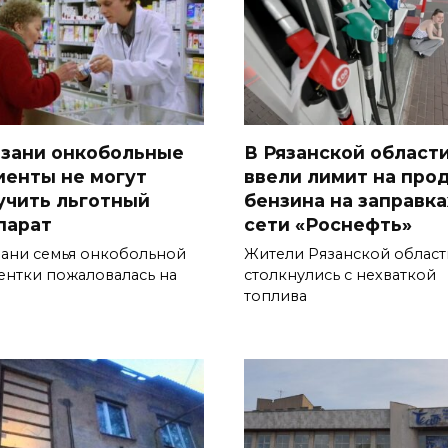
язани онкобольные
В Рязанской област
иенты не могут
ввели лимит на про
учить льготный
бензина на заправка
парат
сети «Роснефть»
зани семья онкобольной
Жители Рязанской област
ентки пожаловалась на
столкнулись с нехваткой
топлива