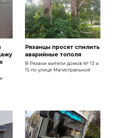
и
Рязанцы просят спилить
дажу
аварийные тополя
х
В Рязани жители домов № 13 и
15 по улице Магистральной
и