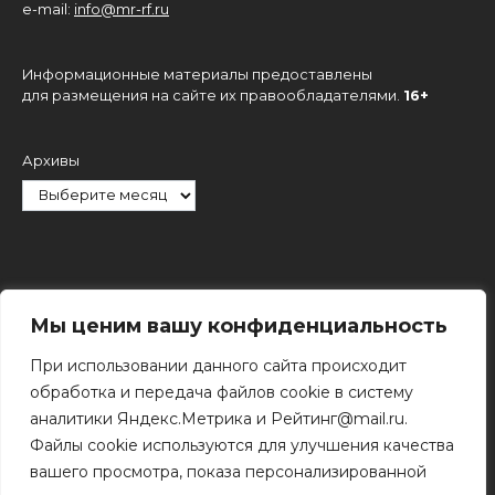
e-mail:
info@mr-rf.ru
Информационные материалы предоставлены
для размещения на сайте их правообладателями.
16+
Архивы
Рубрики
Мы ценим вашу конфиденциальность
При использовании данного сайта происходит
обработка и передача файлов cookie в систему
аналитики Яндекс.Метрика и Рейтинг@mail.ru.
Файлы cookie используются для улучшения качества
Поиск
вашего просмотра, показа персонализированной