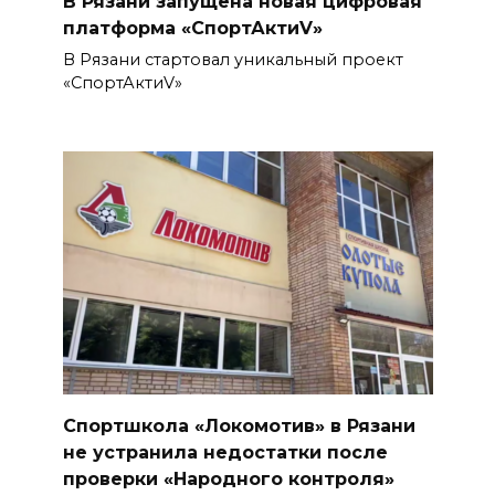
В Рязани запущена новая цифровая
платформа «СпортАктиV»
В Рязани стартовал уникальный проект
«СпортАктиV»
Спортшкола «Локомотив» в Рязани
не устранила недостатки после
проверки «Народного контроля»