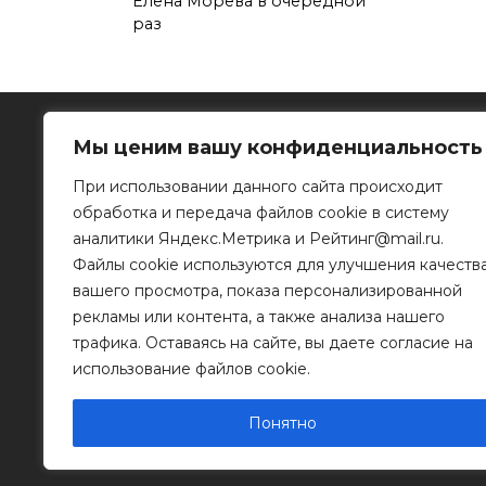
Елена Морева в очередной
раз
Мы ценим вашу конфиденциальность
При использовании данного сайта происходит
обработка и передача файлов cookie в систему
Рязанское информационное агентство
аналитики Яндекс.Метрика и Рейтинг@mail.ru.
Файлы cookie используются для улучшения качеств
390023, г. Рязань, ул. Горького, д. 32
Телефон: 8 (4912) 46-34-04
вашего просмотра, показа персонализированной
e-mail:
info@mr-rf.ru
рекламы или контента, а также анализа нашего
трафика. Оставаясь на сайте, вы даете согласие на
Информационные материалы предоставлены
для размещения на сайте их правообладателя
использование файлов cookie.
Понятно
© 2011 - 2026 Копирование информации только