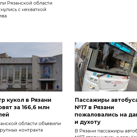
ли Рязанской области
кнулись с нехваткой
ива
тр кукол в Рязани
Пассажиры автобус
вят за 166,6 млн
№17 в Рязани
лей
пожаловались на да
и духоту
занской области объявили
крупных контракта
В Рязани пассажиры авто