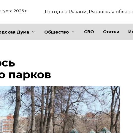
вгуста 2026 г
Погода в Рязани, Рязанская област
СВО
Статьи
И
одская Дума
Общество
ось
о парков