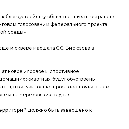
 благоустройству общественных пространств,
нговом голосовании федерального проекта
ой среды».
още и сквере маршала С.С. Бирюзова в
чат новое игровое и спортивное
домашних животных, будут обустроены
 отдыха. Как только просохнет почва после
рке и на Черезовских прудах.
территорий должно быть завершено к