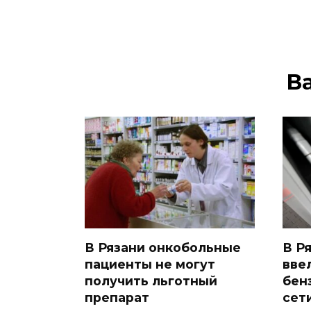
В
В Рязани онкобольные
В Р
пациенты не могут
вве
получить льготный
бен
препарат
сет