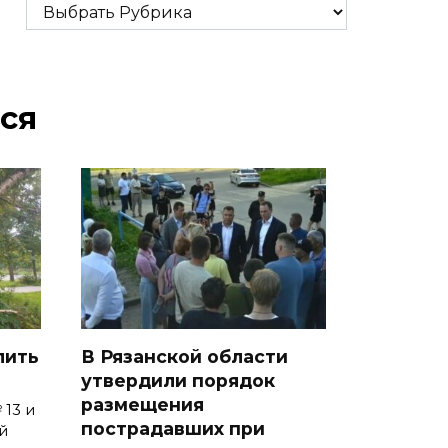
Рубрики
ся
лить
В Рязанской области
утвердили порядок
размещения
 13 и
пострадавших при
й