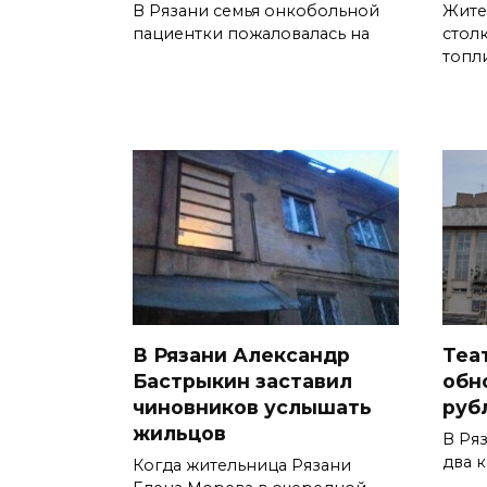
В Рязани семья онкобольной
Жите
пациентки пожаловалась на
стол
топл
В Рязани Александр
Теа
Бастрыкин заставил
обно
чиновников услышать
руб
жильцов
В Ря
два 
Когда жительница Рязани