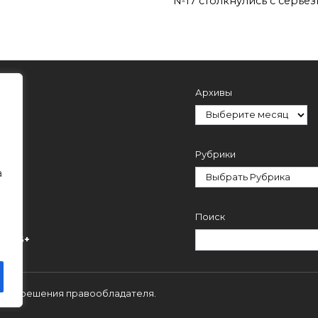
№17 столкнулись с серьё
Архивы
Рубрики
а
Поиск
ми.
16+
 с разрешения правообладателя.