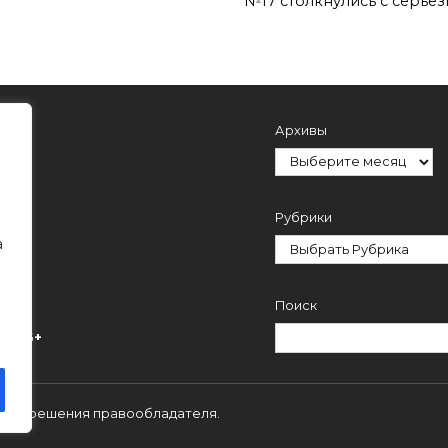
№17 столкнулись с серьё
Архивы
Рубрики
а
Поиск
ми.
16+
 с разрешения правообладателя.