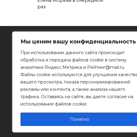
Елена Морева в очередной
раз
Мы ценим вашу конфиденциальность
При использовании данного сайта происходит
обработка и передача файлов cookie в систему
Рязанское информационное агентство
аналитики Яндекс.Метрика и Рейтинг@mail.ru.
Файлы cookie используются для улучшения качеств
390023, г. Рязань, ул. Горького, д. 32
Телефон: 8 (4912) 46-34-04
вашего просмотра, показа персонализированной
e-mail:
info@mr-rf.ru
рекламы или контента, а также анализа нашего
трафика. Оставаясь на сайте, вы даете согласие на
Информационные материалы предоставлены
для размещения на сайте их правообладателя
использование файлов cookie.
Понятно
© 2011 - 2026 Копирование информации только