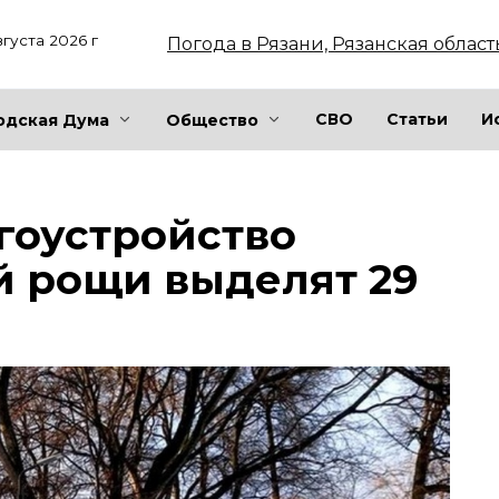
вгуста 2026 г
Погода в Рязани, Рязанская област
СВО
Статьи
И
одская Дума
Общество
агоустройство
й рощи выделят 29