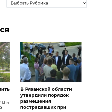
Рубрики
ся
лить
В Рязанской области
утвердили порядок
размещения
 13 и
пострадавших при
й