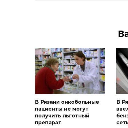
В
В Рязани онкобольные
В Р
пациенты не могут
вве
получить льготный
бен
препарат
сет