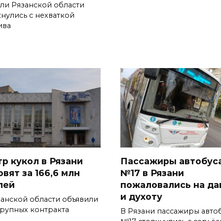
ли Рязанской области
кнулись с нехваткой
ива
тр кукол в Рязани
Пассажиры автобус
вят за 166,6 млн
№17 в Рязани
лей
пожаловались на да
и духоту
занской области объявили
крупных контракта
В Рязани пассажиры авто