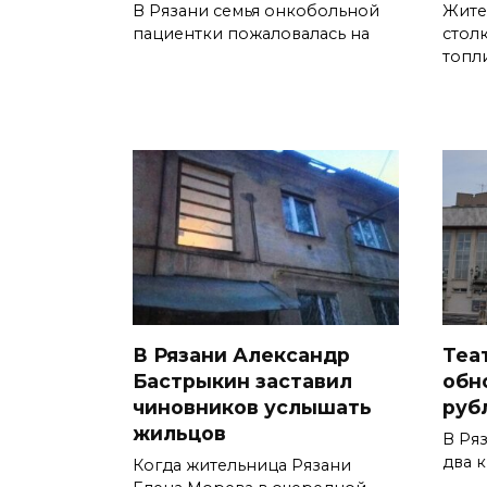
В Рязани семья онкобольной
Жите
пациентки пожаловалась на
стол
топл
В Рязани Александр
Теа
Бастрыкин заставил
обно
чиновников услышать
руб
жильцов
В Ря
два 
Когда жительница Рязани