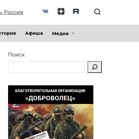
ь, Россия
стория
Афиша
Медиа
Поиск