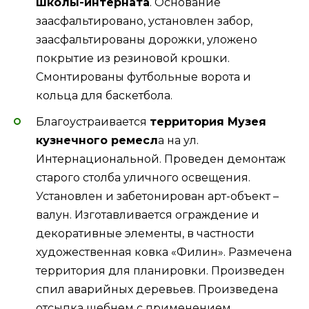
школы-интерната
. Основание
заасфальтировано, установлен забор,
заасфальтированы дорожки, уложено
покрытие из резиновой крошки.
Смонтированы футбольные ворота и
кольца для баскетбола.
Благоустраивается
территория Музея
кузнечного ремесл
а на ул.
Интернациональной. Проведен демонтаж
старого столба уличного освещения.
Установлен и забетонирован арт-объект –
валун. Изготавливается ограждение и
декоративные элементы, в частности
художественная ковка «Филин». Размечена
территория для планировки. Произведен
спил аварийных деревьев. Произведена
отсыпка щебнем с применением