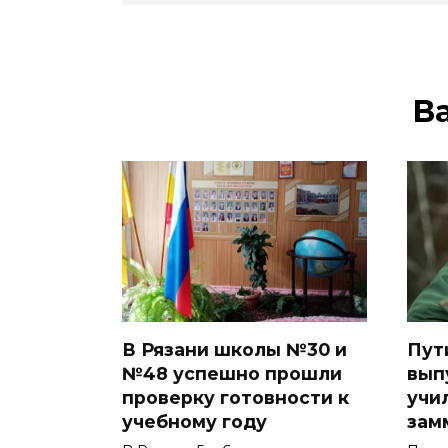
В
В Рязани школы №30 и
Пут
№48 успешно прошли
вып
проверку готовности к
учи
учебному году
зам