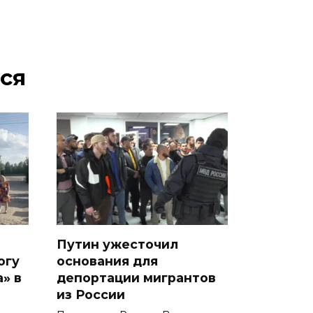
ся
Путин ужесточил
огу
основания для
» в
депортации мигрантов
из России