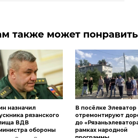
ам также может понравить
ин назначил
В посёлке Элеватор
ускника рязанского
отремонтируют дор
лища ВДВ
до «Рязаньэлеватора
министра обороны
рамках народной
программы