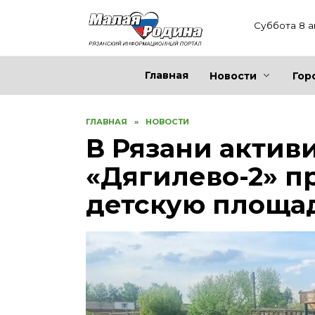
Перейти
к
Суббота 8 а
содержанию
Главная
Новости
Гор
ГЛАВНАЯ
»
НОВОСТИ
В Рязани актив
«Дягилево-2» п
детскую площа