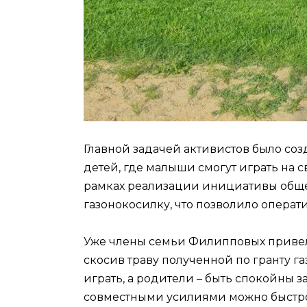
Главной задачей активистов было со
детей, где малыши смогут играть на с
рамках реализации инициативы обще
газонокосилку, что позволило операт
Уже члены семьи Филипповых привел
скосив траву полученной по гранту г
играть, а родители – быть спокойны з
совместными усилиями можно быстро