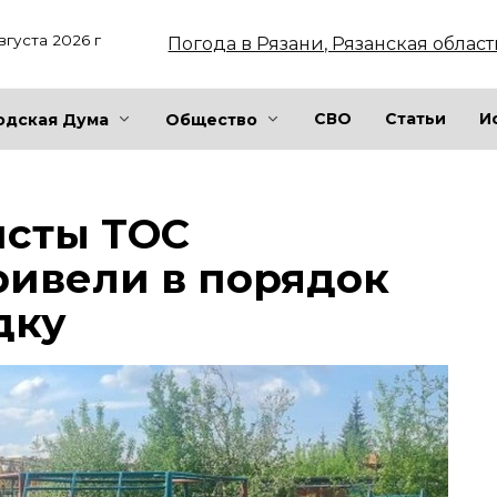
вгуста 2026 г
Погода в Рязани, Рязанская област
СВО
Статьи
И
одская Дума
Общество
исты ТОС
ривели в порядок
дку