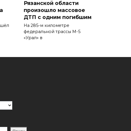
а
Рязанской области
а
произошло массовое
ДТП с одним погибшим
ошёл
На 285-м километре
федеральной трассы М-5
«Урал» в