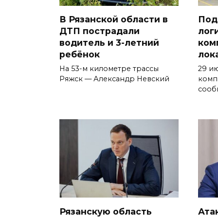
В Рязанской области в
Под
ДТП пострадали
лог
водитель и 3-летний
ком
ребёнок
лок
На 53-м километре трассы
29 и
Ряжск — Александр Невский
комп
сооб
Рязанскую область
Ата