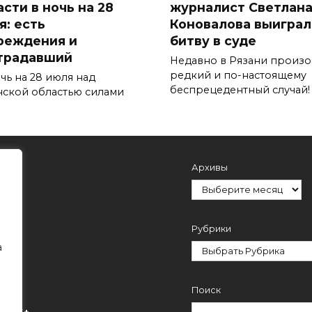
сти в ночь на 28
журналист Светлан
я: есть
Коновалова выиграл
реждения и
битву в суде
традавший
Недавно в Рязани произ
редкий и по-настоящему
чь на 28 июля над
беспрецедентный случай!
нской областью силами
Архивы
Рубрики
а
Поиск