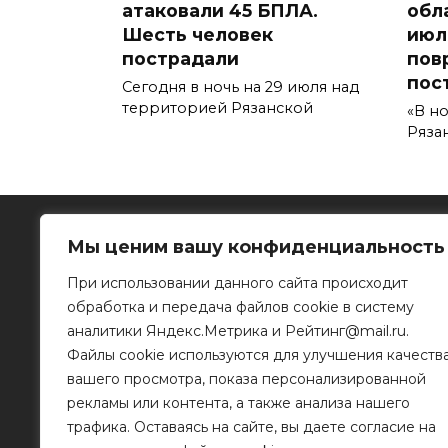
атаковали 45 БПЛА.
обла
Шесть человек
июл
пострадали
пов
пос
Сегодня в ночь на 29 июля над
территорией Рязанской
«В но
Ряза
Мы ценим вашу конфиденциальность
При использовании данного сайта происходит
обработка и передача файлов cookie в систему
Рязанское информационное агентство
аналитики Яндекс.Метрика и Рейтинг@mail.ru.
Файлы cookie используются для улучшения качеств
390023, г. Рязань, ул. Горького, д. 32
Телефон: 8 (4912) 46-34-04
вашего просмотра, показа персонализированной
e-mail:
info@mr-rf.ru
рекламы или контента, а также анализа нашего
трафика. Оставаясь на сайте, вы даете согласие на
Информационные материалы предоставлены