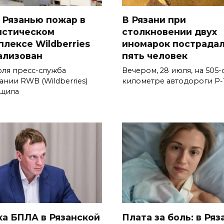
 Рязанью пожар в
В Рязани при
истическом
столкновении двух
плексе Wildberries
иномарок пострада
ализован
пять человек
юля пресс-служба
Вечером, 28 июля, на 505-
ании RWB (Wildberries)
километре автодороги Р-
щила
ка БПЛА в Рязанской
Плата за боль: в Ряз