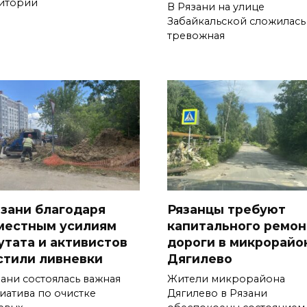
итории
В Рязани на улице
Забайкальской сложилась
тревожная
язани благодаря
Рязанцы требуют
местным усилиям
капитального ремон
утата и активистов
дороги в микрорайо
стили ливневки
Дягилево
зани состоялась важная
Жители микрорайона
иатива по очистке
Дягилево в Рязани