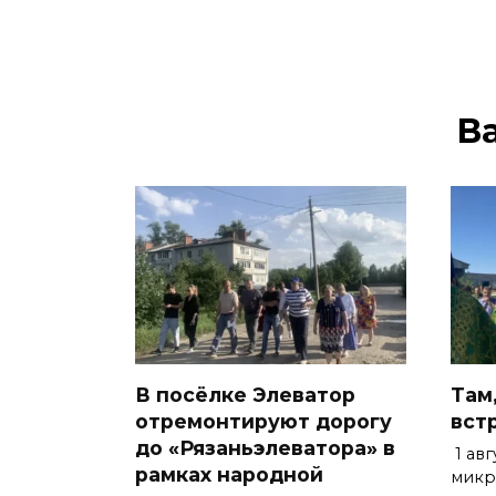
В
В посёлке Элеватор
Там,
отремонтируют дорогу
вст
до «Рязаньэлеватора» в
1 авг
рамках народной
микр