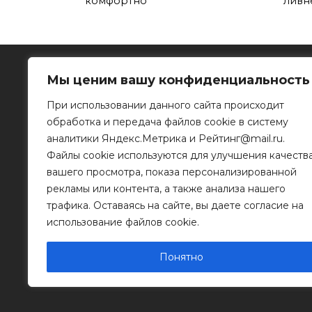
комфортно
ливн
Мы ценим вашу конфиденциальность
При использовании данного сайта происходит
обработка и передача файлов cookie в систему
Рязанское информационное агентство
аналитики Яндекс.Метрика и Рейтинг@mail.ru.
Файлы cookie используются для улучшения качеств
390023, г. Рязань, ул. Горького, д. 32
Телефон: 8 (4912) 46-34-04
вашего просмотра, показа персонализированной
e-mail:
info@mr-rf.ru
рекламы или контента, а также анализа нашего
трафика. Оставаясь на сайте, вы даете согласие на
Информационные материалы предоставлены
для размещения на сайте их правообладателя
использование файлов cookie.
Понятно
© 2011 - 2026 Копирование информации только