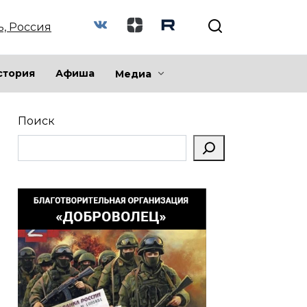
ь, Россия
стория
Афиша
Медиа
Поиск