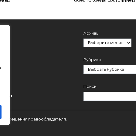
евых
обеспокоены состоянием
Архивы
Рубрики
а
Поиск
ми.
16+
 с разрешения правообладателя.