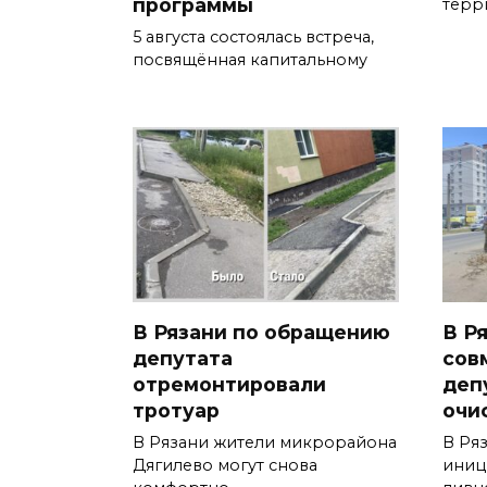
программы
терр
5 августа состоялась встреча,
посвящённая капитальному
В Рязани по обращению
В Р
депутата
сов
отремонтировали
деп
тротуар
очи
В Рязани жители микрорайона
В Ря
Дягилево могут снова
иниц