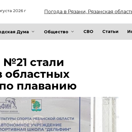
вгуста 2026 г
Погода в Рязани, Рязанская област
СВО
Статьи
И
одская Дума
Общество
 №21 стали
в областных
 по плаванию