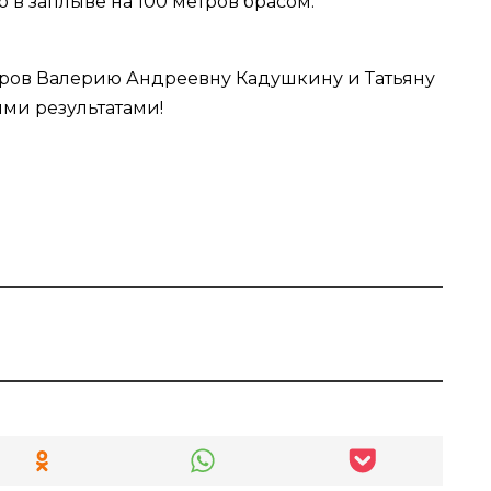
то в заплыве на 100 метров брасом.
еров Валерию Андреевну Кадушкину и Татьяну
ми результатами!