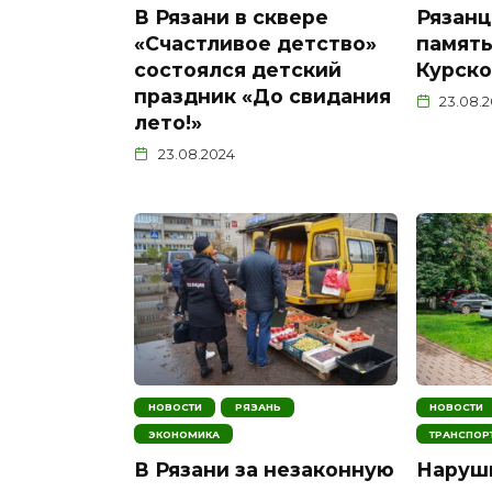
В Рязани в сквере
Рязанц
«Счастливое детство»
память
состоялся детский
Курско
праздник «До свидания
23.08.
лето!»
23.08.2024
НОВОСТИ
РЯЗАНЬ
НОВОСТИ
ЭКОНОМИКА
ТРАНСПОР
В Рязани за незаконную
Наруши