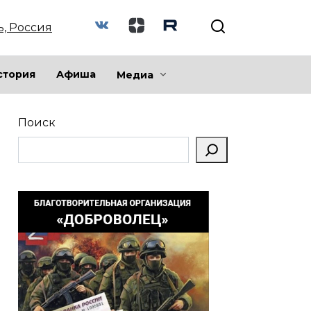
ь, Россия
стория
Афиша
Медиа
Поиск