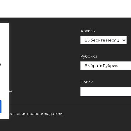
Архивы
Рубрики
а
Поиск
ми.
16+
 с разрешения правообладателя.