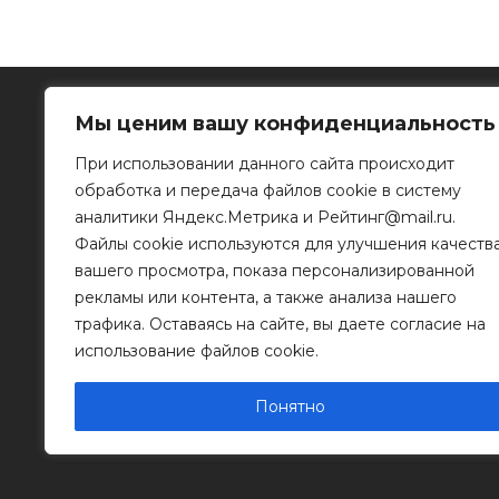
Мы ценим вашу конфиденциальность
При использовании данного сайта происходит
обработка и передача файлов cookie в систему
Рязанское информационное агентство
аналитики Яндекс.Метрика и Рейтинг@mail.ru.
Файлы cookie используются для улучшения качеств
390023, г. Рязань, ул. Горького, д. 32
Телефон: 8 (4912) 46-34-04
вашего просмотра, показа персонализированной
e-mail:
info@mr-rf.ru
рекламы или контента, а также анализа нашего
трафика. Оставаясь на сайте, вы даете согласие на
Информационные материалы предоставлены
для размещения на сайте их правообладателя
использование файлов cookie.
Понятно
© 2011 - 2026 Копирование информации только