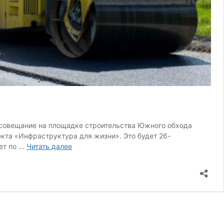
совещание на площадке строительства Южного обхода
екта «Инфраструктура для жизни». Это будет 26-
Строительство
ет по …
Читать далее
Южного
обхода
Рязани
начнется
в
2025
году