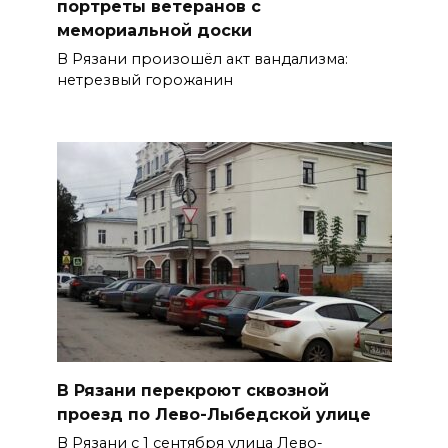
портреты ветеранов с
мемориальной доски
В Рязани произошёл акт вандализма:
нетрезвый горожанин
В Рязани перекроют сквозной
проезд по Лево-Лыбедской улице
В Рязани с 1 сентября улица Лево-