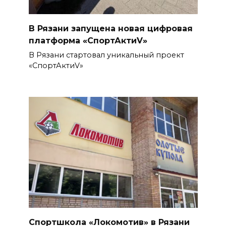
В Рязани запущена новая цифровая
платформа «СпортАктиV»
В Рязани стартовал уникальный проект
«СпортАктиV»
Спортшкола «Локомотив» в Рязани