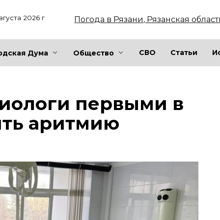
вгуста 2026 г
Погода в Рязани, Рязанская област
СВО
Статьи
И
одская Дума
Общество
диологи первыми в
ить аритмию