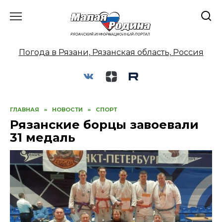
Перейти
к
содержанию
Погода в Рязани, Рязанская область, Россия
ГЛАВНАЯ
»
НОВОСТИ
»
СПОРТ
Рязанские борцы завоевали
31 медаль