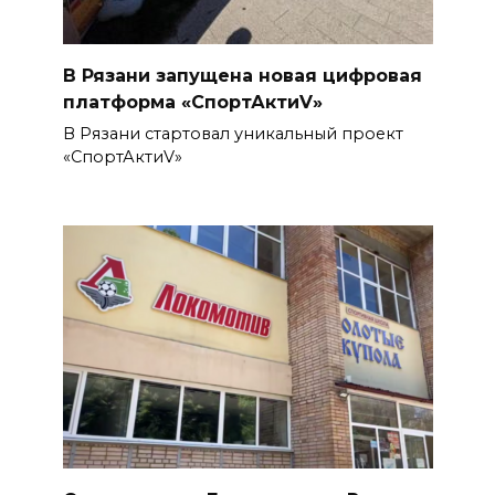
В Рязани запущена новая цифровая
платформа «СпортАктиV»
В Рязани стартовал уникальный проект
«СпортАктиV»