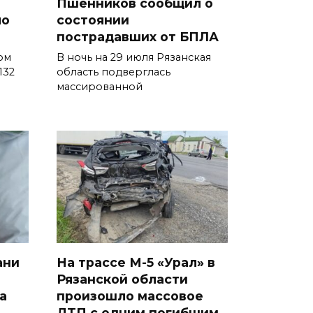
Пшенников сообщил о
ло
состоянии
пострадавших от БПЛА
ом
В ночь на 29 июля Рязанская
132
область подверглась
массированной
ани
На трассе М-5 «Урал» в
а
Рязанской области
а
произошло массовое
ДТП с одним погибшим