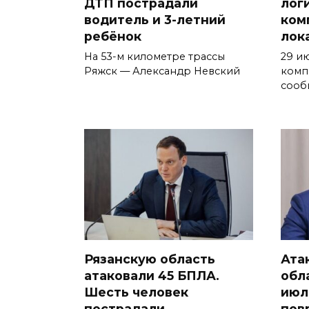
ДТП пострадали
лог
водитель и 3-летний
ком
ребёнок
лок
На 53-м километре трассы
29 и
Ряжск — Александр Невский
комп
сооб
Рязанскую область
Ата
атаковали 45 БПЛА.
обла
Шесть человек
июл
пострадали
пов