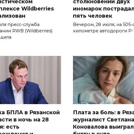
истическом
столкновении двух
плексе Wildberries
иномарок пострада
ализован
пять человек
юля пресс-служба
Вечером, 28 июля, на 505-
ании RWB (Wildberries)
километре автодороги Р-
щила
ка БПЛА в Рязанской
Плата за боль: в Ряз
сти в ночь на 28
журналист Светлан
я: есть
Коновалова выиграл
реждения и
битву в суде