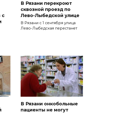
В Рязани перекроют
сквозной проезд по
 с
Лево-Лыбедской улице
и
В Рязани с 1 сентября улица
Лево-Лыбедская перестанет
В Рязани онкобольные
й
пациенты не могут