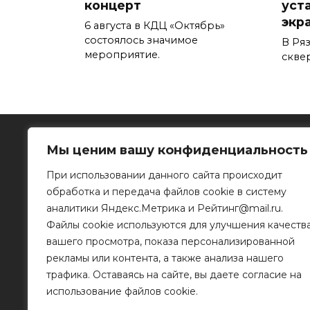
концерт
уст
экра
6 августа в КДЦ «Октябрь»
состоялось значимое
В Ря
мероприятие.
скве
Мы ценим вашу конфиденциальность
При использовании данного сайта происходит
обработка и передача файлов cookie в систему
Рязанское информационное агентство
аналитики Яндекс.Метрика и Рейтинг@mail.ru.
Файлы cookie используются для улучшения качеств
390023, г. Рязань, ул. Горького, д. 32
Телефон: 8 (4912) 46-34-04
вашего просмотра, показа персонализированной
e-mail:
info@mr-rf.ru
рекламы или контента, а также анализа нашего
трафика. Оставаясь на сайте, вы даете согласие на
Информационные материалы предоставлены
для размещения на сайте их правообладателя
использование файлов cookie.