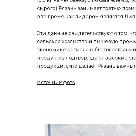
(9,3 кг на человека) с показателем 5,
сырого) Рязань занимает третью позиц
в то время как лидером является Липец
Эти данные свидетельствуют о том, чт
сельское хозяйство и пищевую промы
экономике региона и благосостоянии
продуктов подтверждают высокие ста
продукции, что делает Рязань важны
Источник фото