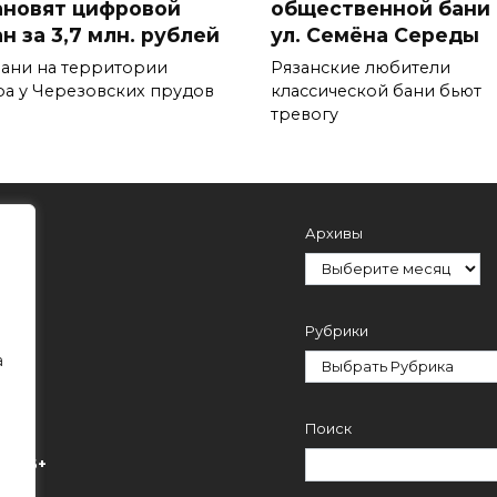
ановят цифровой
общественной бани 
н за 3,7 млн. рублей
ул. Семёна Середы
зани на территории
Рязанские любители
ра у Черезовских прудов
классической бани бьют
тревогу
Архивы
Рубрики
а
Поиск
ми.
16+