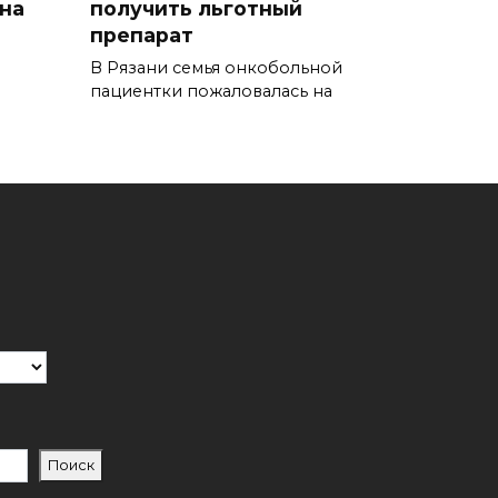
на
получить льготный
препарат
В Рязани семья онкобольной
пациентки пожаловалась на
Поиск