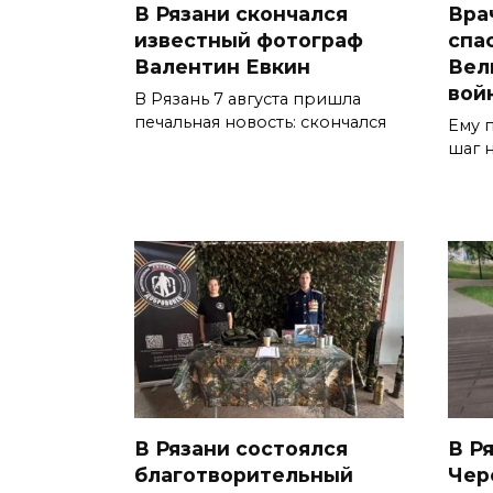
В Рязани скончался
Вра
известный фотограф
спа
Валентин Евкин
Вел
вой
В Рязань 7 августа пришла
печальная новость: скончался
Ему п
шаг 
В Рязани состоялся
В Ря
благотворительный
Чер