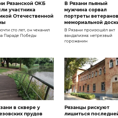
чи Рязанской ОКБ
В Рязани пьяный
сли участника
мужчина сорвал
икой Отечественной
портреты ветеранов
ны
мемориальной доск
очти сто лет, он чеканил
В Рязани произошёл акт
на Параде Победы
вандализма: нетрезвый
горожанин
зани в сквере у
Рязанцы рискуют
езовских прудов
лишиться последне