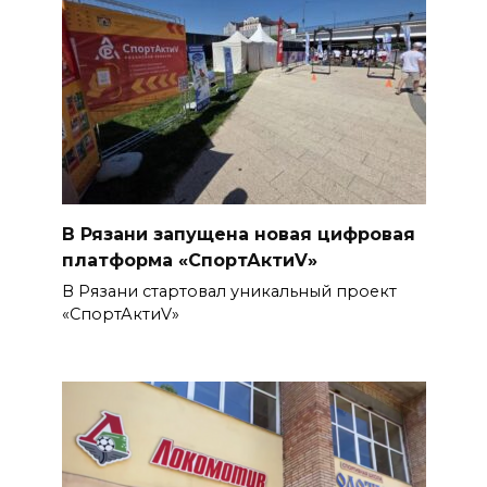
В Рязани запущена новая цифровая
платформа «СпортАктиV»
В Рязани стартовал уникальный проект
«СпортАктиV»