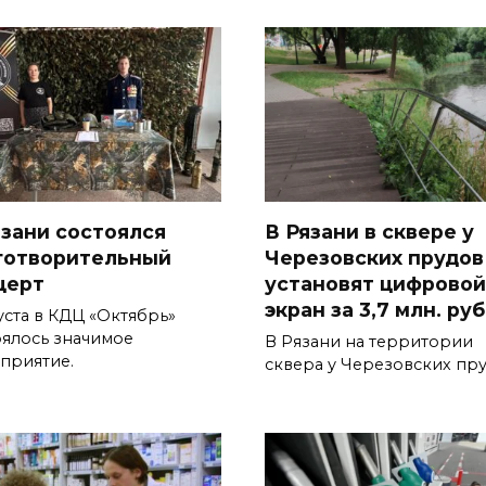
язани состоялся
В Рязани в сквере у
готворительный
Черезовских прудов
церт
установят цифровой
экран за 3,7 млн. ру
уста в КДЦ «Октябрь»
оялось значимое
В Рязани на территории
приятие.
сквера у Черезовских пр