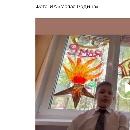
Фото: ИА «Малая Родина»
Видеоплеер