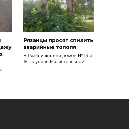
и
Рязанцы просят спилить
дажу
аварийные тополя
х
В Рязани жители домов № 13 и
15 по улице Магистральной
и