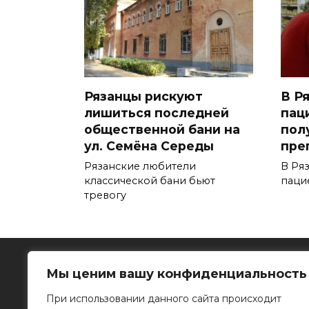
Рязанцы рискуют
В Р
лишиться последней
пац
общественной бани на
пол
ул. Семёна Середы
пре
Рязанские любители
В Ря
классической бани бьют
паци
тревогу
Мы ценим вашу конфиденциальность
При использовании данного сайта происходит