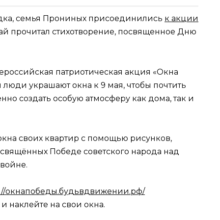
дка, семья Прониных присоединились
к акции
олай прочитал стихотворение, посвященное Дню
сероссийская патриотическая акция «Окна
 люди украшают окна к 9 мая, чтобы почтить
нно создать особую атмосферу как дома, так и
на своих квартир с помощью рисунков,
освящённых Победе советского народа над
войне.
s://окнапобеды.будьвдвижении.рф/
 и наклейте на свои окна.