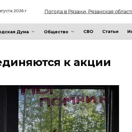
вгуста 2026 г
Погода в Рязани, Рязанская област
СВО
Статьи
И
одская Дума
Общество
единяются к акции