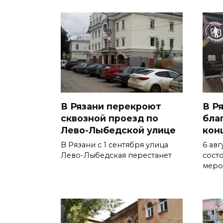
В Рязани перекроют
В Р
сквозной проезд по
бла
Лево-Лыбедской улице
кон
В Рязани с 1 сентября улица
6 авг
Лево-Лыбедская перестанет
сост
меро