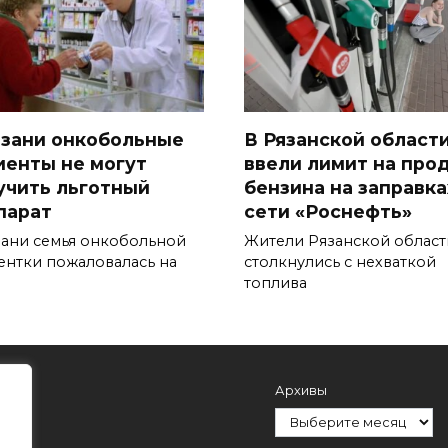
язани онкобольные
В Рязанской област
иенты не могут
ввели лимит на про
учить льготный
бензина на заправка
парат
сети «Роснефть»
зани семья онкобольной
Жители Рязанской област
ентки пожаловалась на
столкнулись с нехваткой
топлива
Архивы