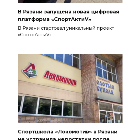
В Рязани запущена новая цифровая
платформа «СпортАктиV»
В Рязани стартовал уникальный проект
«СпортАктиV»
Спортшкола «Локомотив» в Рязани
не устранила недостатки после