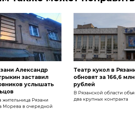
язани Александр
Театр кукол в Рязан
трыкин заставил
обновят за 166,6 млн
овников услышать
рублей
ьцов
В Рязанской области объ
два крупных контракта
а жительница Рязани
а Морева в очередной