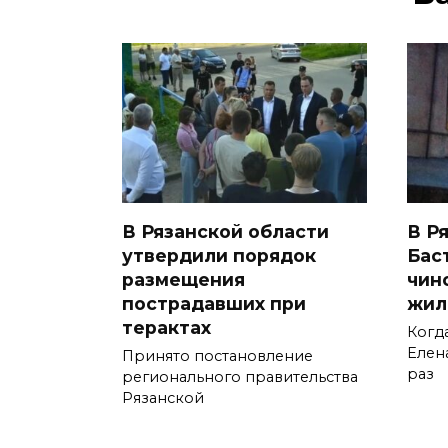
В Рязанской области
В Р
утвердили порядок
Бас
размещения
чин
пострадавших при
жил
терактах
Когд
Елен
Принято постановление
раз
регионального правительства
Рязанской