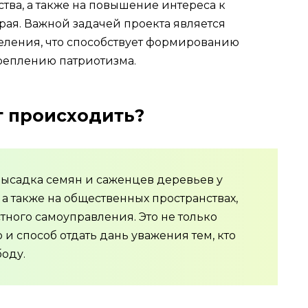
тва, а также на повышение интереса к
ая. Важной задачей проекта является
еления, что способствует формированию
реплению патриотизма.
т происходить?
высадка семян и саженцев деревьев у
а также на общественных пространствах,
тного самоуправления. Это не только
 и способ отдать дань уважения тем, кто
боду.