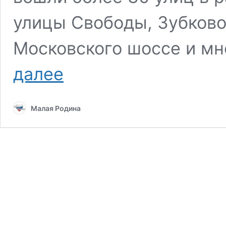
улицы Свободы, Зубковой
Московского шоссе и мн
Павел
далее
Малков
планирует
озеленить
Малая Родина
Рязань
в
масштабах,
как
при
Надежде
Чумаковой