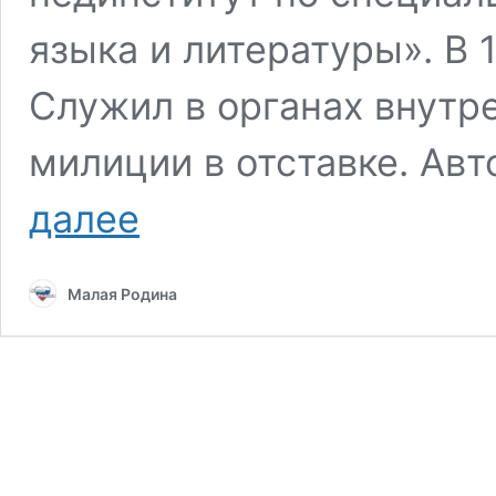
языка и литературы». В 1
Служил в органах внутр
милиции в отставке. Авт
Владимир
далее
Белов:
спасенье
в
Малая Родина
Слове
обрести