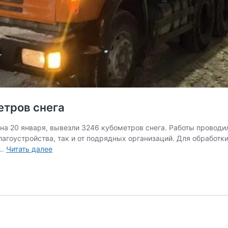
етров снега
 на 20 января, вывезли 3246 кубометров снега. Работы провод
агоустройства, так и от подрядных организаций. Для обработк
В
 …
Читать далее
Рязани
за
ночь
вывезли
3246
кубометров
снега