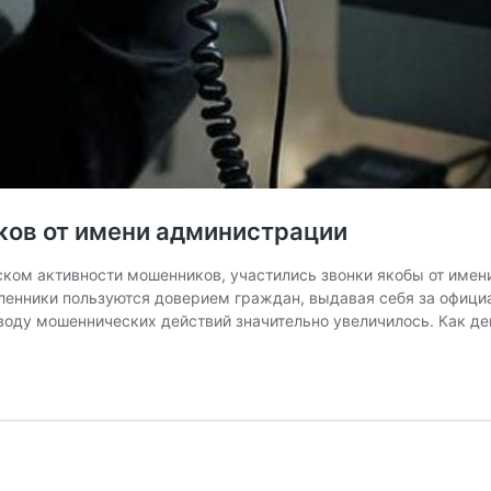
ков от имени администрации
ском активности мошенников, участились звонки якобы от име
шленники пользуются доверием граждан, выдавая себя за офици
оводу мошеннических действий значительно увеличилось. Как 