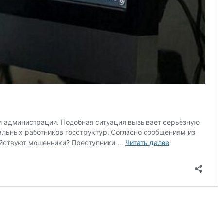
ни администрации. Подобная ситуация вызывает серьёзную
альных работников госструктур. Согласно сообщениям из
В
действуют мошенники? Преступники …
Читать далее
Рязани
участились
звонки
мошенников
от
имени
администраци