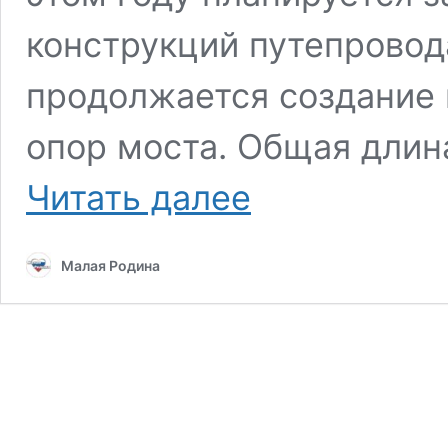
конструкций путепровод
продолжается создание 
опор моста. Общая длин
В
Читать далее
Рязани
продолжается
возведение
Малая Родина
нового
моста