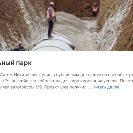
ьный парк
 Артем Никитин выступил с публичным докладом об основных ре
к «Рязанский» стал образцом для тиражирования успеха. По его
В
близи автотрассы М5. Проект уже получил …
Читать далее
Рязан
постро
новый
индус
парк