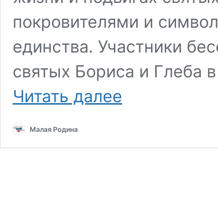
покровителями и символ
единства. Участники бес
святых Бориса и Глеба 
В
Читать далее
православном
клубе
Рязани
Малая Родина
прошла
беседа
о
святых
Борисе
и
Глебе