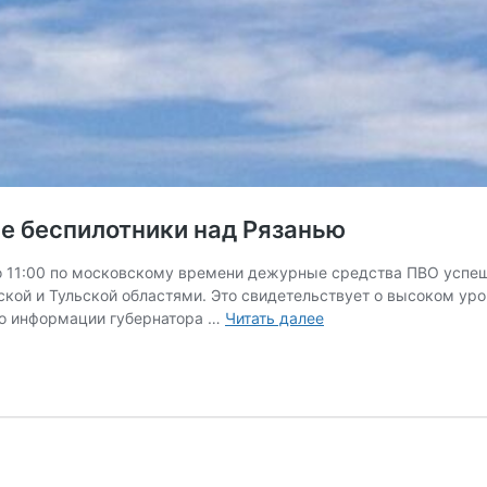
е беспилотники над Рязанью
о 11:00 по московскому времени дежурные средства ПВО успеш
ской и Тульской областями. Это свидетельствует о высоком уро
Средства
по информации губернатора …
Читать далее
ПВО
уничтожили
украинские
беспилотники
над
Рязанью