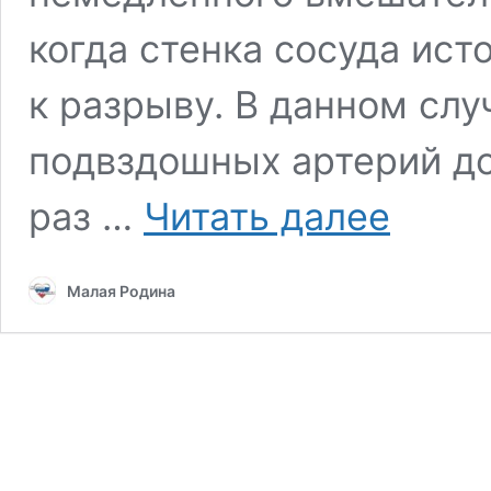
когда стенка сосуда ист
к разрыву. В данном сл
подвздошных артерий дос
Рязанские
раз …
Читать далее
врачи
спасли
пациента
Малая Родина
с
гигантской
аневризмой
аорты