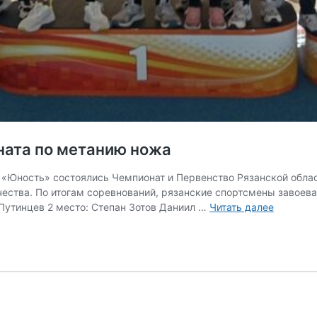
ната по метанию ножа
«Юность» состоялись Чемпионат и Первенство Рязанской облас
чества. По итогам соревнований, рязанские спортсмены завоев
Рязанцы
Путинцев 2 место: Степан Зотов Даниил …
Читать далее
стали
победит
чемпион
по
метанию
ножа