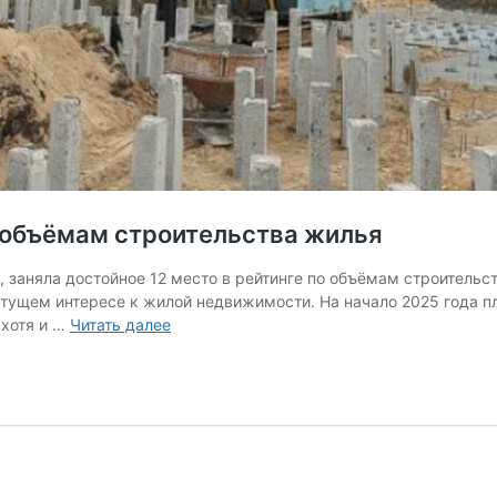
о объёмам строительства жилья
 заняла достойное 12 место в рейтинге по объёмам строительст
стущем интересе к жилой недвижимости. На начало 2025 года 
Рязань
 хотя и …
Читать далее
заняла
12
место
в
рейтинге
по
объёмам