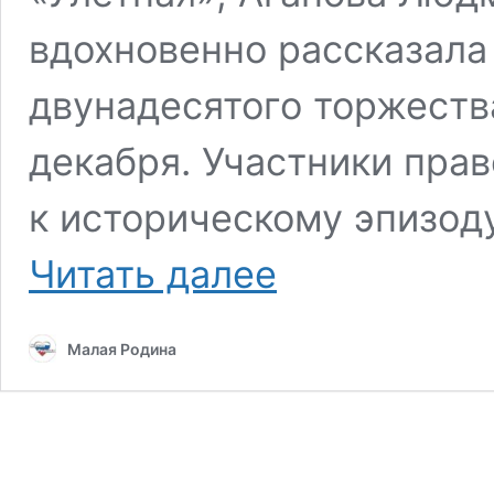
вдохновенно рассказала 
двунадесятого торжеств
декабря. Участники пра
к историческому эпизоду
Православный
Читать далее
клуб:
Введение
во
Малая Родина
Храм
Пресвятой
Богородицы