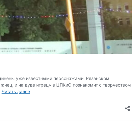
ъединены уже известными персонажами: Рязанском
 жнец, и на дуде игрец» в ЦПКиО познакомит с творчеством
Опубликована
…
Читать далее
полная
программа
празднования
Дня
города
Рязани