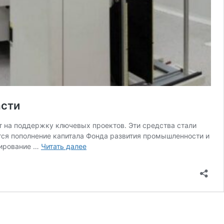
асти
т на поддержку ключевых проектов. Эти средства стали
ся пополнение капитала Фонда развития промышленности и
Более
сирование …
Читать далее
1
млрд
рублей
направят
на
развитие
промышленности