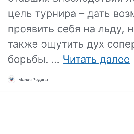
цель турнира – дать во
проявить себя на льду, 
также ощутить дух сопе
6
борьбы. …
Читать далее
л
т
«
Малая Родина
ш
у
С
Т